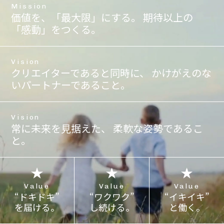
Mission
価値を、「最大限」にする。
期待以上の
「感動」をつくる。
チ
私
お
Work
Keep
Bring
ル
た
客
Lively
Growing
Happiness
Vision
クリエイターであると同時に、
かけがえのな
チ
ち
様
風通
成長す
お客様の
いパートナーであること。
ル
は
に、
しの
ること
想いに共
ミ
豊
こ
良い
に“ワク
感し、魅
チ
富
れ
環境
ワク” で
力を惹き
ル®
な
か
で働
きる多
出し、期
Vision
は、
知
ら
き、
様性と
待以上の
常に未来を見据えた、 柔軟な姿勢であるこ
お
識
も
チー
柔軟性
“ドキド
と。
客
と
良
ムで
を持
キ” をお
様
技
い
支え
ち、
届けして
常
自
術
も
合
に謙虚
喜んでい
身
を
の
い、
な姿勢
ただくこ
Value
Value
Value
が
備
を
感謝
で努力
とが私達
“ドキドキ”
“ワクワク”
“イキイキ”
ま
え
提
の気
を惜し
の幸せで
を届ける。
し続ける。
と働く。
だ
た
供
持ち
まず成
す。
気
ク
し
を忘
長し、