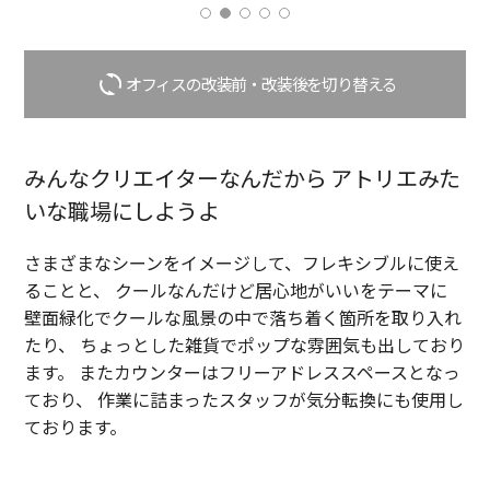
想
様
惜
い
を
し
を
理
ま
丁
解
ず、
オフィスの改装前・改装後を切り替える
寧
し、
多
に
プ
様
紐
ロ
な
解
フ
価
みんなクリエイターなんだから アトリエみた
き、
ェ
値
いな職場にしようよ
あ
ッ
観
な
シ
に
た
ョ
触
さまざまなシーンをイメージして、フレキシブルに使え
の
ナ
れ、
ることと、
クールなんだけど居心地がいいをテーマに
価
ル
新
壁面緑化でクールな風景の中で落ち着く箇所を取り入れ
値
と
た
たり、
ちょっとした雑貨でポップな雰囲気も出しており
を
し
な
ます。
またカウンターはフリーアドレススペースとなっ
「最
て
分
大
先
野
ており、
作業に詰まったスタッフが気分転換にも使用し
限」
を
に
ております。
に
見
も
表
据
柔
現
え
軟