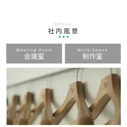
づ
リ
続
れず
新しい
い
エ
け
に一
こと、
て
イ
る
人ひ
困難な
い
タ
た
とり
ことに
な
ー
め
が“イ
も挑戦
社内風景
い
で
に。
キイ
し続け
魅
あ
情
キ”
ます。
力、
る
報
と働
形
こ
収
く毎
会議室
制作室
に
と
集・
日を
で
は
技
目指
き
も
術
しま
ず
ち
向
す。
モ
ろ
上
ヤ
ん、
の
モ
誰
た
ヤ
よ
め
し
り
の
て
も
努
い
お
力
る
客
を