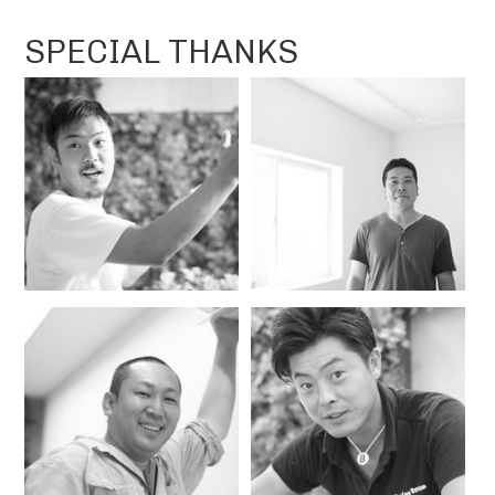
し
た
に
SPECIAL THANKS
期
表
挑
待
現
戦
以
を
し
上
す
て
の
る
い
「感
こ
き
動」
と
ま
に
で
す。
変
お
ま
え
客
だ
て
様
ま
社
の
だ
会
か
発
へ、
け
展
世
が
途
界
え
中
へ、
の
の
未
な
Web
来
い
業
へ
パ
界