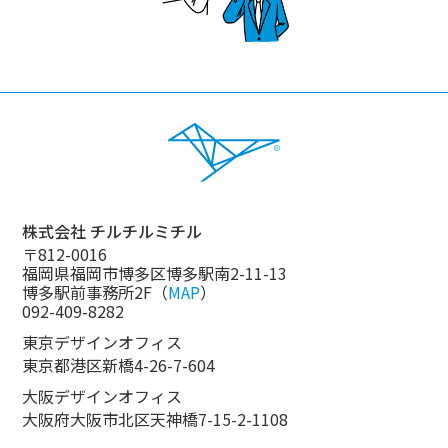
い
青
鳥
い
を
鳥
家
の
の
よ
中
う
か
に
ら
成
見
長
つ
し
け
た
株式会社 チルチルミチル
出
い
〒812-0016
し
と
福岡県福岡市博多区博多駅南2-11-13
た
考
博多駅前事務所2F（
MAP
）
チ
え
092-409-8282
ル
て
東京デザインオフィス
チ
い
ル
ま
東京都港区新橋4-26-7-604
ミ
す。
大阪デザインオフィス
チ
大阪府大阪市北区天神橋7-15-2-1108
ル
の