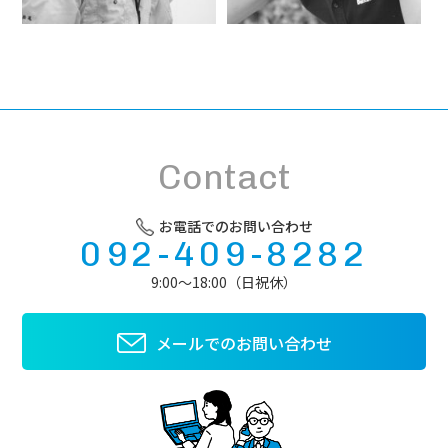
と
ー
に
発
ト
い
信
ナ
る
し
ー
私
て
で
た
い
あ
ち
き
り
だ
ま
た
か
Contact
す。
い
ら
と
こ
願
そ、
お電話でのお問い合わせ
っ
未
092-409-8282
て
来
9:00～18:00（日祝休）
い
へ
ま
真
す。
直
メールでのお問い合わせ
私
に
た
羽
ち
ば
も、
た
青
く